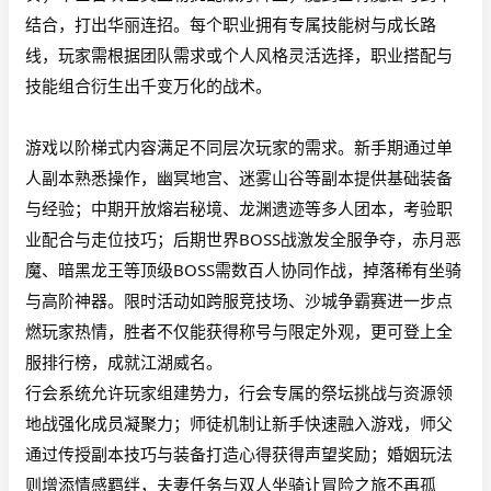
结合，打出华丽连招。每个职业拥有专属技能树与成长路
线，玩家需根据团队需求或个人风格灵活选择，职业搭配与
技能组合衍生出千变万化的战术。
游戏以阶梯式内容满足不同层次玩家的需求。新手期通过单
人副本熟悉操作，幽冥地宫、迷雾山谷等副本提供基础装备
与经验；中期开放熔岩秘境、龙渊遗迹等多人团本，考验职
业配合与走位技巧；后期世界
BOSS战激发全服争夺，赤月恶
魔、暗黑龙王等顶级BOSS需数百人协同作战，掉落稀有坐骑
与高阶神器。限时活动如跨服竞技场、沙城争霸赛进一步点
燃玩家热情，胜者不仅能获得称号与限定外观，更可登上全
服排行榜，成就江湖威名。
行会系统允许玩家组建势力，行会专属的祭坛挑战与资源领
地战强化成员凝聚力；师徒机制让新手快速融入游戏，师父
通过传授副本技巧与装备打造心得获得声望奖励；婚姻玩法
则增添情感羁绊，夫妻任务与双人坐骑让冒险之旅不再孤