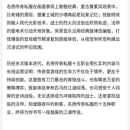
名扬传奇私服
在画面表现上致敬经典，复古像素风场景中，
比奇城的酒馆、盟重土城的沙墙唤起老玩家记忆；技能特效
则融入现代光影技术，战士的烈火剑法划出炽热轨迹，法师
的雷电术引动天地异象。背景音乐沿用经典旋律改编版，打
怪爆装的音效细节精准复刻原版体验，从视觉到听觉构建出
沉浸式的怀旧氛围。
历经多次版本迭代，名扬传奇私服十五职业用扎实的内容与
长线运营证明：传奇类游戏的生命力不仅在于情怀，更在于
持续创新。这里既有刀刀暴击的爽快战斗，也有瞬息万变的
策略博弈；既能体验单枪匹马的江湖闯荡，也可感受千人同
屏的史诗战役。无论选择成为冲锋陷阵的战士，还是掌控战
局的法师，抑或暗夜中的刺客，名扬传奇私服的十五种职
业，终将为你书写一段独属的江湖传说。