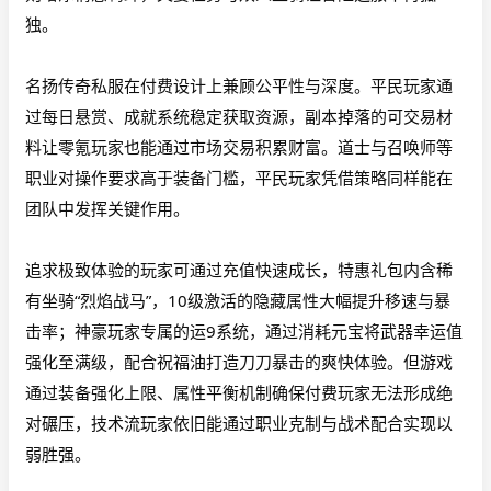
独。
名扬传奇私服在付费设计上兼顾公平性与深度。平民玩家通
过每日悬赏、成就系统稳定获取资源，副本掉落的可交易材
料让零氪玩家也能通过市场交易积累财富。道士与召唤师等
职业对操作要求高于装备门槛，平民玩家凭借策略同样能在
团队中发挥关键作用。
追求极致体验的玩家可通过充值快速成长，特惠礼包内含稀
有坐骑
“烈焰战马”，10级激活的隐藏属性大幅提升移速与暴
击率；神豪玩家专属的运9系统，通过消耗元宝将武器幸运值
强化至满级，配合祝福油打造刀刀暴击的爽快体验。但游戏
通过装备强化上限、属性平衡机制确保付费玩家无法形成绝
对碾压，技术流玩家依旧能通过职业克制与战术配合实现以
弱胜强。