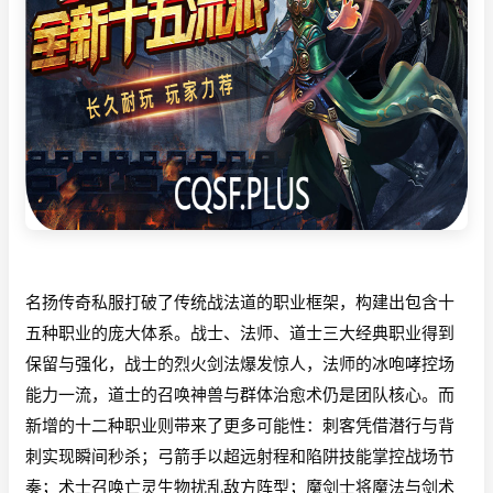
名扬传奇私服打破了传统战法道的职业框架，构建出包含十
五种职业的庞大体系。战士、法师、道士三大经典职业得到
保留与强化，战士的烈火剑法爆发惊人，法师的冰咆哮控场
能力一流，道士的召唤神兽与群体治愈术仍是团队核心。而
新增的十二种职业则带来了更多可能性：刺客凭借潜行与背
刺实现瞬间秒杀；弓箭手以超远射程和陷阱技能掌控战场节
奏；术士召唤亡灵生物扰乱敌方阵型；魔剑士将魔法与剑术