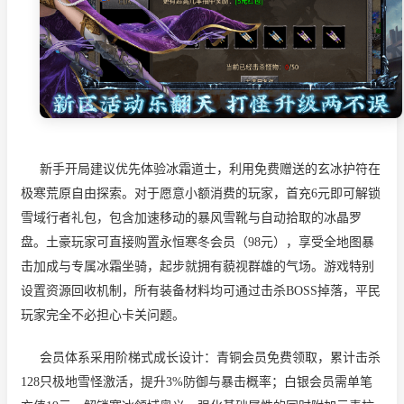
新手开局建议优先体验冰霜道士，利用免费赠送的玄冰护符在
极寒荒原自由探索。对于愿意小额消费的玩家，首充6元即可解锁
雪域行者礼包，包含加速移动的暴风雪靴与自动拾取的冰晶罗
盘。土豪玩家可直接购置永恒寒冬会员（98元），享受全地图暴
击加成与专属冰霜坐骑，起步就拥有藐视群雄的气场。游戏特别
设置资源回收机制，所有装备材料均可通过击杀BOSS掉落，平民
玩家完全不必担心卡关问题。
会员体系采用阶梯式成长设计：青铜会员免费领取，累计击杀
128只极地雪怪激活，提升3%防御与暴击概率；白银会员需单笔