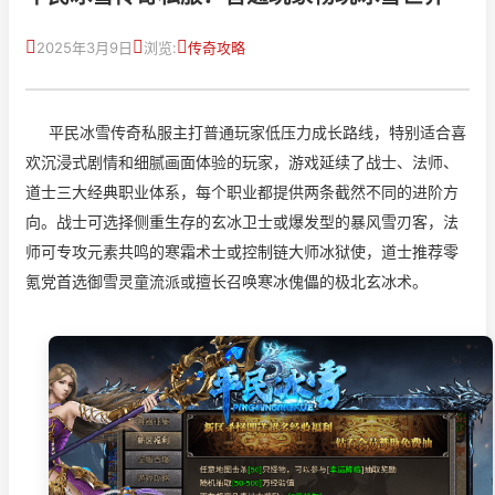
2025年3月9日
浏览:
传奇攻略
平民冰雪传奇私服主打普通玩家低压力成长路线，特别适合喜
欢沉浸式剧情和细腻画面体验的玩家，游戏延续了战士、法师、
道士三大经典职业体系，每个职业都提供两条截然不同的进阶方
向。战士可选择侧重生存的玄冰卫士或爆发型的暴风雪刃客，法
师可专攻元素共鸣的寒霜术士或控制链大师冰狱使，道士推荐零
氪党首选御雪灵童流派或擅长召唤寒冰傀儡的极北玄冰术。