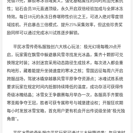
充值19元，解锁寒冰领域奥义，强化基础属性的同时附加元素抗
性；钻石会员38元直通顶级，永久开启双倍经验加成与全屏冰冻
特效。每日18元的永冻日券堪称性价比之王，可进入绝对零度领
域挂机、开启暴击三倍模式、提升25%采集效率，但这些珍贵奖
励同样可以通过完成冰川试炼逐步解锁。
平民冰雪传奇私服独创六大核心玩法：极光幻境每晚20点开
启，玩家需在飘雪中躲避暴风雪寻找发光冰晶，集齐十颗即可兑
换限定时装；冰封迷宫采用动态路径生成技术，每次进入都会重
构地形，藏着能提升坐骑速度的寒冰之核；雪国远征每周六开启
跨服战场，驾驶冰橇穿越暴风雪平原争夺资源点；冰魂试炼系统
要求玩家在规定时间内抵御持续降低的温度，成功存活可获得传
奇级冰魄结晶；冰雪女王争霸赛每月举办一次，各服高手齐聚极
寒圣殿争夺王冠，胜者可获专属称号与城堡建设权；开服狂欢期
每小时发放冰雪宝箱，首充用户更有机会开出传说级坐骑"极光独
角兽"。
平民冰雪传奇私服中平民玩家可通过三大秘籍逆袭：每日准时