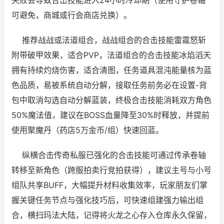
失败会导致合击技能进入24小时冷却期（使用守护卷轴
可避免，商城或行会商店兑换）。
推荐战战或法道组合，战战组合的合击技能雷霆怒斩
附带破甲效果，适合PVP，法道组合的合击技能冰焰滔天
拥有持续灼烧伤害，适合清图，任务道具混沌能量核为蓝
色品质，易被系统自动分解，接取任务前务必在设置-背
包中取消勾选自动分解蓝装，终极合击技能消耗双方角色
50%魔法值，建议在BOSS血量降至30%时释放，并提前
使用聚魔丹（药店5万金币/组）快速回蓝。
纵横合击传奇私服已强化的合击技能可通过传承卷轴
转移至新角色（跨服拍卖行竞拍获得），建议主号与小号
组队共享BUFF，大幅提升材料收集效率，玩家朋友们掌
握关键任务节点与强化技巧后，可快速组建强力输出组
合，横扫玛法大陆，记得将火龙之心存入仓库永久保留，