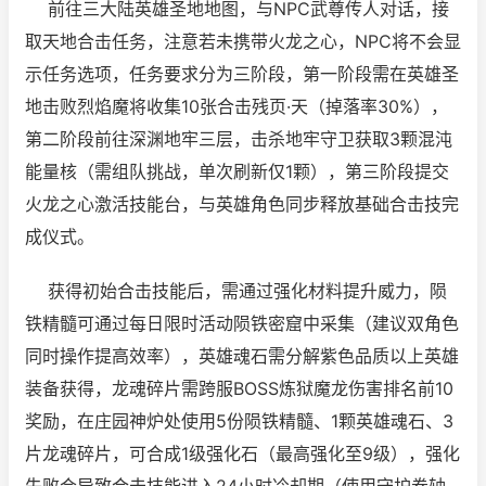
前往三大陆英雄圣地地图，与NPC武尊传人对话，接
取天地合击任务，注意若未携带火龙之心，NPC将不会显
示任务选项，任务要求分为三阶段，第一阶段需在英雄圣
地击败烈焰魔将收集10张合击残页·天（掉落率30%），
第二阶段前往深渊地牢三层，击杀地牢守卫获取3颗混沌
能量核（需组队挑战，单次刷新仅1颗），第三阶段提交
火龙之心激活技能台，与英雄角色同步释放基础合击技完
成仪式。
获得初始合击技能后，需通过强化材料提升威力，陨
铁精髓可通过每日限时活动陨铁密窟中采集（建议双角色
同时操作提高效率），英雄魂石需分解紫色品质以上英雄
装备获得，龙魂碎片需跨服BOSS炼狱魔龙伤害排名前10
奖励，在庄园神炉处使用5份陨铁精髓、1颗英雄魂石、3
片龙魂碎片，可合成1级强化石（最高强化至9级），强化