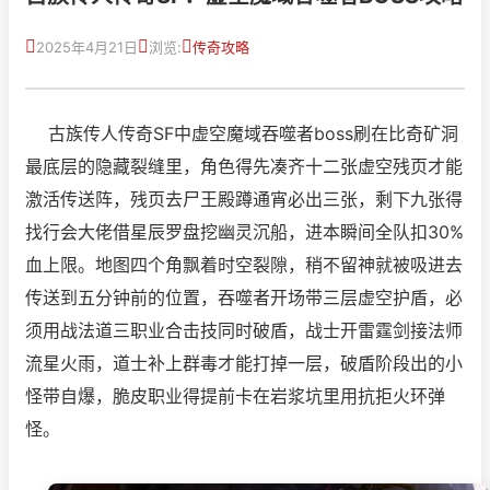
2025年4月21日
浏览:
传奇攻略
古族传人传奇SF中虚空魔域吞噬者boss刷在比奇矿洞
最底层的隐藏裂缝里，角色得先凑齐十二张虚空残页才能
激活传送阵，残页去尸王殿蹲通宵必出三张，剩下九张得
找行会大佬借星辰罗盘挖幽灵沉船，进本瞬间全队扣30%
血上限。地图四个角飘着时空裂隙，稍不留神就被吸进去
传送到五分钟前的位置，吞噬者开场带三层虚空护盾，必
须用战法道三职业合击技同时破盾，战士开雷霆剑接法师
流星火雨，道士补上群毒才能打掉一层，破盾阶段出的小
怪带自爆，脆皮职业得提前卡在岩浆坑里用抗拒火环弹
怪。