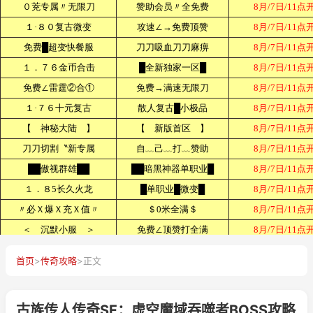
首页
>
传奇攻略
>
正文
古族传人传奇SF：虚空魔域吞噬者BOSS攻略