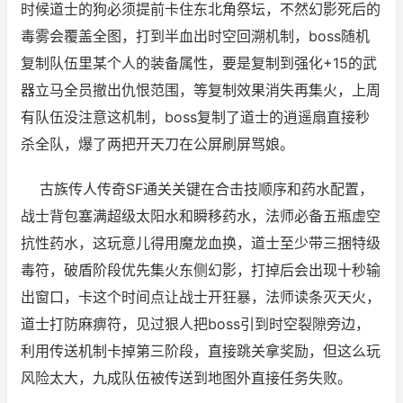
时候道士的狗必须提前卡住东北角祭坛，不然幻影死后的
毒雾会覆盖全图，打到半血出时空回溯机制，boss随机
复制队伍里某个人的装备属性，要是复制到强化+15的武
器立马全员撤出仇恨范围，等复制效果消失再集火，上周
有队伍没注意这机制，boss复制了道士的逍遥扇直接秒
杀全队，爆了两把开天刀在公屏刷屏骂娘。
古族传人传奇SF
通关关键在合击技顺序和药水配置，
战士背包塞满超级太阳水和瞬移药水，法师必备五瓶虚空
抗性药水，这玩意儿得用魔龙血换，道士至少带三捆特级
毒符，破盾阶段优先集火东侧幻影，打掉后会出现十秒输
出窗口，卡这个时间点让战士开狂暴，法师读条灭天火，
道士打防麻痹符，见过狠人把boss引到时空裂隙旁边，
利用传送机制卡掉第三阶段，直接跳关拿奖励，但这么玩
风险太大，九成队伍被传送到地图外直接任务失败。