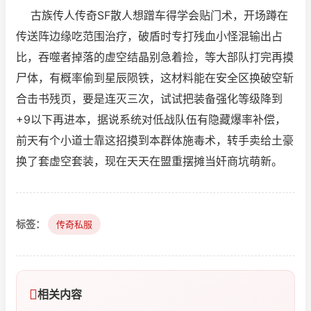
古族传人传奇SF
散人想蹭车得学会贴门术，开场蹲在
传送阵边缘吃范围治疗，破盾时专打残血小怪混输出占
比，吞噬者掉落的虚空结晶别急着捡，等大部队打完再摸
尸体，有概率偷到星辰陨铁，这材料能在安全区换破空斩
合击书残页，要是连灭三次，试试把装备强化等级降到
+9以下再进本，据说系统对低战队伍有隐藏爆率补偿，
前天有个小道士靠这招摸到本群体施毒术，转手卖给土豪
换了套虚空套装，现在天天在盟重摆摊当奸商坑萌新。
标签：
传奇私服
相关内容