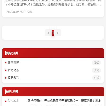
大部分玩家在畅玩1.76传奇私服游戏的过程中，都需要经过艰难的新手期，除
了不熟悉游戏的玩法和规则之外，还要面对角色等级低、战力差、装备烂、
资源少等多个问题。为了帮助玩家朋友们更快成长起来，接着会介绍三职业
2025年1月25日 浏览:
前期必带药品的攻略内容，希望能够让玩家朋友们玩得更轻松和省心。
1
«
»
网站分类
传奇攻略
(50)
传奇动态
(49)
传奇教程
(18)
最近发表
[07/23]
银枪传奇sf：无首充无顶榜无捐献无点卡，玩家的养老胜地