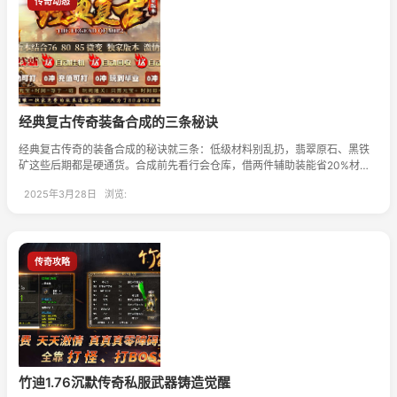
传奇动态
经典复古传奇装备合成的三条秘诀
经典复古传奇的装备合成的秘诀就三条：低级材料别乱扔，翡翠原石、黑铁
矿这些后期都是硬通货。合成前先看行会仓库，借两件辅助装能省20%材
料。周二周四晚上八点系统维护后，合成成功率暗增10%。
2025年3月28日 浏览:
传奇攻略
竹迪1.76沉默传奇私服武器铸造觉醒