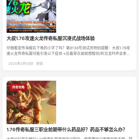
大叔1.76攻速火龙传奇私服沉浸式战场体验
仔细看宣传海报右下角的小字了吗？第8136号测试员特别提醒：大叔1.76攻
速火龙传奇私服可能引发以下症状→见着穿古装就想拔剑/听见龙吟声会条件
反射摆出战斗姿势/逢人就安利大叔1.76攻速。
2025年3月10日 浏览:
传奇攻略
1.76传奇私服三职业前期带什么药品好？药品不够怎么办？