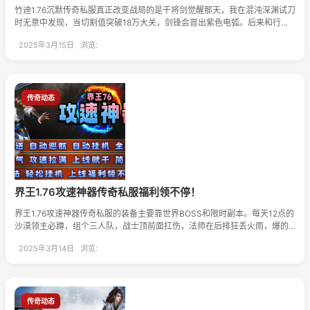
竹迪1.76沉默传奇私服真正改变战局的是干将剑觉醒那天，我在混沌深渊试刀
时无意中发现，当切割值突破18万大关，剑锋会冒出紫色电弧。后来和行会
兄弟组队才发现，这种状态下攻击会穿透BOSS的荆棘反甲，打千万血量的暗
2025年3月15日 浏览:
黑魔龙就像切豆腐。
传奇动态
界王1.76攻速神器传奇私服福利领不停！
界王1.76攻速神器传奇私服的装备主要靠世界BOSS和限时副本。每天12点的
沙漠领主必蹲，组个三人队，战士顶前面扛伤，法师在后排狂丢火雨，爆的
攻速项链先给输出位。
2025年3月14日 浏览:
传奇动态